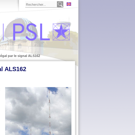
légal par le signal ALS162
al ALS162