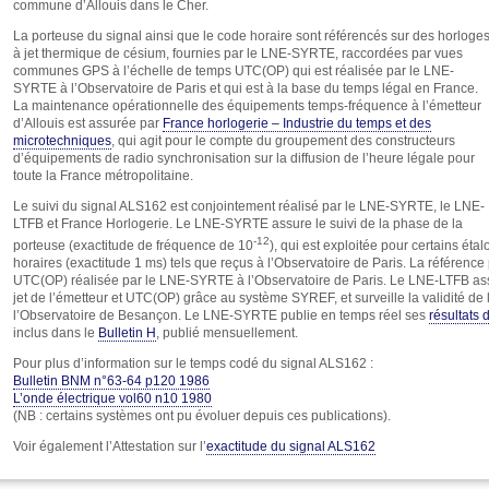
commune d’Allouis dans le Cher.
La porteuse du signal ainsi que le code horaire sont référencés sur des horloge
à jet thermique de césium, fournies par le LNE-SYRTE, raccordées par vues
communes GPS à l’échelle de temps UTC(OP) qui est réalisée par le LNE-
SYRTE à l’Observatoire de Paris et qui est à la base du temps légal en France.
La maintenance opérationnelle des équipements temps-fréquence à l’émetteur
d’Allouis est assurée par
France horlogerie – Industrie du temps et des
microtechniques
, qui agit pour le compte du groupement des constructeurs
d’équipements de radio synchronisation sur la diffusion de l’heure légale pour
toute la France métropolitaine.
Le suivi du signal ALS162 est conjointement réalisé par le LNE-SYRTE, le LNE-
LTFB et France Horlogerie. Le LNE-SYRTE assure le suivi de la phase de la
-12
porteuse (exactitude de fréquence de 10
), qui est exploitée pour certains éta
horaires (exactitude 1 ms) tels que reçus à l’Observatoire de Paris. La référence 
UTC(OP) réalisée par le LNE-SYRTE à l’Observatoire de Paris. Le LNE-LTFB ass
jet de l’émetteur et UTC(OP) grâce au système SYREF, et surveille la validité de l
l’Observatoire de Besançon. Le LNE-SYRTE publie en temps réel ses
résultats
inclus dans le
Bulletin H
, publié mensuellement.
Pour plus d’information sur le temps codé du signal ALS162 :
Bulletin BNM n°63-64 p120 1986
L’onde électrique vol60 n10 1980
(NB : certains systèmes ont pu évoluer depuis ces publications).
Voir également l’Attestation sur l’
exactitude du signal ALS162