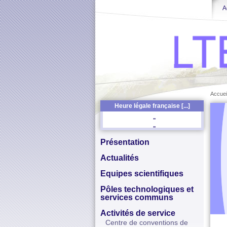
A
Accuei
Heure légale française [...]
Présentation
Actualités
Equipes scientifiques
Pôles technologiques et
services communs
Activités de service
Centre de conventions de