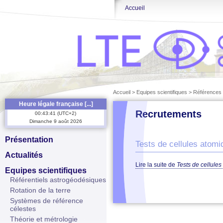
Accueil
Accueil
>
Equipes scientifiques
>
Références 
Heure légale française [...]
Recrutements
00
:
43
:
41
(
UTC+2
)
Dimanche
9
août
2026
Présentation
Tests de cellules atom
Actualités
Lire la suite
de
Tests de cellule
Equipes scientifiques
Référentiels astrogéodésiques
Rotation de la terre
Systèmes de référence
célestes
Théorie et métrologie