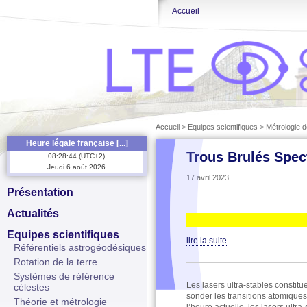
Accueil
Accueil
>
Equipes scientifiques
>
Métrologie 
Heure légale française [...]
Trous Brulés Spec
08
:
28
:
45
(
UTC+2
)
Jeudi
6
août
2026
17 avril 2023
Présentation
Actualités
Equipes scientifiques
lire la suite
Référentiels astrogéodésiques
Rotation de la terre
Systèmes de référence
Les lasers ultra-stables constitu
célestes
sonder les transitions atomiques u
Théorie et métrologie