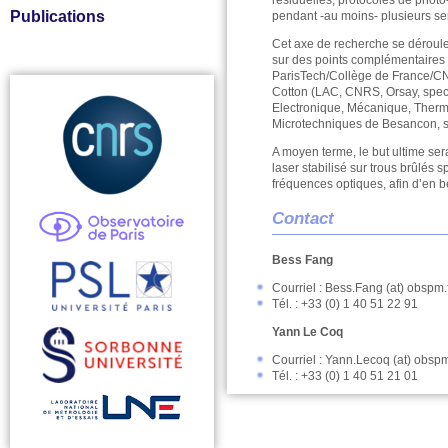
résiduelles, protocoles de photo
Publications
pendant -au moins- plusieurs sem
Cet axe de recherche se déroule 
sur des points complémentaires
ParisTech/Collège de France/CNRS
Cotton (LAC, CNRS, Orsay, spectro
Electronique, Mécanique, Ther
Microtechniques de Besancon, sy
A moyen terme, le but ultime ser
laser stabilisé sur trous brûlés
fréquences optiques, afin d’en b
Contact
Bess Fang
Courriel : Bess.Fang (at) obspm.
Tél. : +33 (0) 1 40 51 22 91
Yann Le Coq
Courriel : Yann.Lecoq (at) obspm
Tél. : +33 (0) 1 40 51 21 01