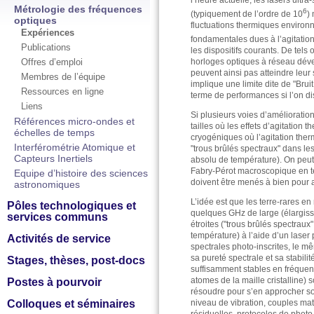
l’heure actuelle, les lasers ultr
Métrologie des fréquences
6
(typiquement de l’ordre de 10
)
optiques
fluctuations thermiques environn
Expériences
fondamentales dues à l’agitation
Publications
les dispositifs courants. De tels
Offres d’emploi
horloges optiques à réseau déve
peuvent ainsi pas atteindre leur
Membres de l’équipe
implique une limite dite de "Brui
Ressources en ligne
terme de performances si l’on di
Liens
Si plusieurs voies d’amélioratio
Références micro-ondes et
tailles où les effets d’agitatio
échelles de temps
cryogéniques où l’agitation ther
Interférométrie Atomique et
"trous brûlés spectraux" dans le
Capteurs Inertiels
absolu de température). On peut 
Fabry-Pérot macroscopique en 
Equipe d’histoire des sciences
doivent être menés à bien pour 
astronomiques
L’idée est que les terre-rares e
Pôles technologiques et
quelques GHz de large (élargisse
services communs
étroites ("trous brûlés spectra
température) à l’aide d’un laser
Activités de service
spectrales photo-inscrites, le mêm
sa pureté spectrale et sa stabili
Stages, thèses, post-docs
suffisamment stables en fréquenc
atomes de la maille cristalline) 
Postes à pourvoir
résoudre pour s’en approcher son
Colloques et séminaires
niveau de vibration, couples mat