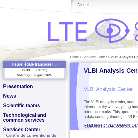
Accueil
Home
>
Services Center
>
VLBI Analysis Ce
Heure légale française [...]
VLBI Analysis Cen
19
:
33
:
35
(
UTC+2
)
Saturday
8
august
2026
Presentation
VLBI Analysis Center
News
The VLBI analysis center, under t
Scientific teams
interferometry with very long base
reference marks. This operational 
Technological and
a data center gathering all VLBI
common services
Read more
of
VLBI Analysis Cen
Services Center
Centre de conventions de