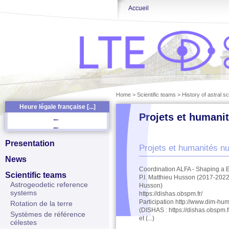
Accueil
Home
>
Scientific teams
>
History of astral s
Heure légale française [...]
Projets et humani
Presentation
Projets et humanités n
News
Coordination ALFA - Shaping a 
Scientific teams
P.I. Matthieu Husson (2017-2022)
Astrogeodetic reference
Husson)
systems
https://dishas.obspm.fr/
Participation http://www.dim-hum
Rotation de la terre
(DISHAS : https://dishas.obspm.
Systèmes de référence
et (...)
célestes