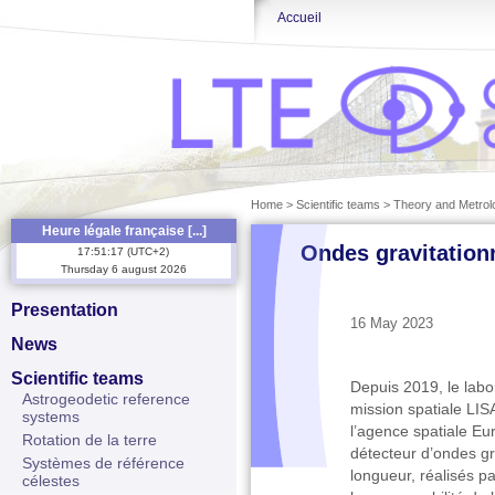
Accueil
Home
>
Scientific teams
>
Theory and Metrol
Heure légale française [...]
Ondes gravitationn
17
:
51
:
17
(
UTC+2
)
Thursday
6
august
2026
Presentation
16 May 2023
News
Scientific teams
Depuis 2019, le labor
Astrogeodetic reference
mission spatiale LIS
systems
l’agence spatiale Eu
Rotation de la terre
détecteur d’ondes gr
Systèmes de référence
longueur, réalisés pa
célestes