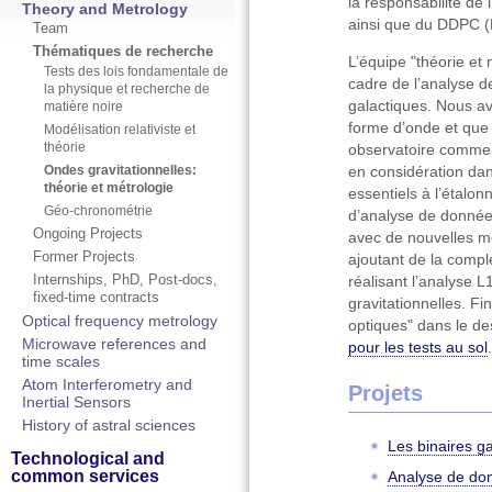
la responsabilité de 
Theory and Metrology
ainsi que du DDPC (
Team
Thématiques de recherche
L’équipe "théorie et
Tests des lois fondamentale de
cadre de l’analyse d
la physique et recherche de
galactiques. Nous a
matière noire
forme d’onde et que 
Modélisation relativiste et
théorie
observatoire comme LI
Ondes gravitationnelles:
en considération dan
théorie et métrologie
essentiels à l’étalon
Géo-chronométrie
d’analyse de donnée
Ongoing Projects
avec de nouvelles m
Former Projects
ajoutant de la compl
Internships, PhD, Post-docs,
réalisant l’analyse 
fixed-time contracts
gravitationnelles. F
Optical frequency metrology
optiques" dans le des
Microwave references and
pour les tests au sol
.
time scales
Atom Interferometry and
Projets
Inertial Sensors
History of astral sciences
Les binaires g
Technological and
common services
Analyse de do